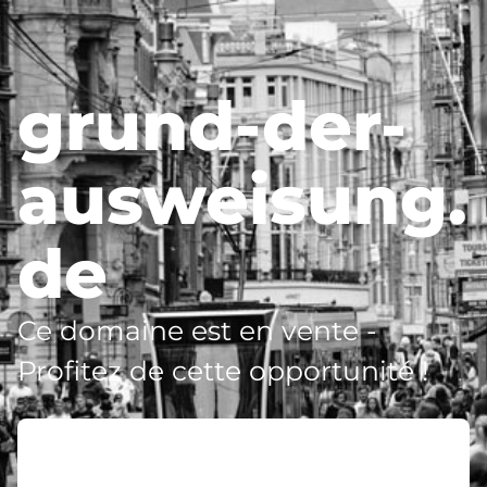
grund-der-
ausweisung.
de
Ce domaine est en vente -
Profitez de cette opportunité !