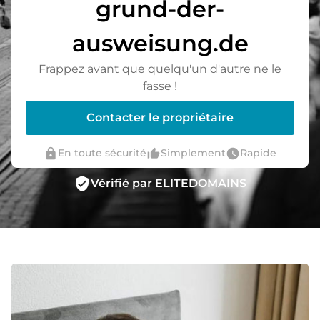
grund-der-
ausweisung.de
Frappez avant que quelqu'un d'autre ne le
fasse !
Contacter le propriétaire
lock
thumb_up_alt
watch_later
En toute sécurité
Simplement
Rapide
verified_user
Vérifié par ELITEDOMAINS