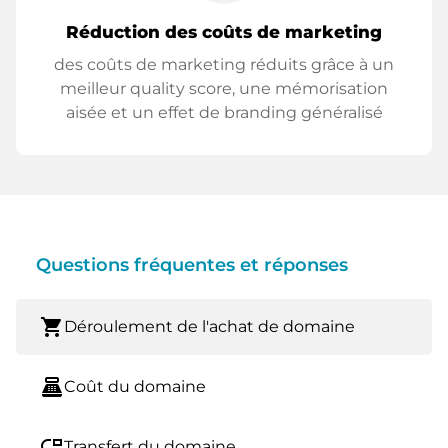
Réduction des coûts de marketing
des coûts de marketing réduits grâce à un
meilleur quality score, une mémorisation
aisée et un effet de branding généralisé
Questions fréquentes et réponses
shopping_cart
Déroulement de l'achat de domaine
point_of_sale
Coût du domaine
move_down
Transfert du domaine