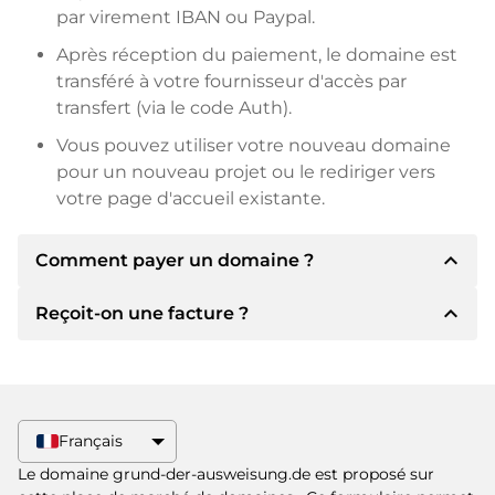
par virement IBAN ou Paypal.
Après réception du paiement, le domaine est
transféré à votre fournisseur d'accès par
transfert (via le code Auth).
Vous pouvez utiliser votre nouveau domaine
pour un nouveau projet ou le rediriger vers
votre page d'accueil existante.
expand_less
Comment payer un domaine ?
expand_less
Reçoit-on une facture ?
Après un accord, le titulaire vous
communiquera les détails du paiement. Le
titulaire vous communiquera alors les détails
Oui, le vendeur vous enverra une facture en
bancaires SEPA et, si vous le souhaitez, vous
bonne et due forme. Si le prix d'achat est plus
proposera Paypal ou d'autres méthodes de
élevé, vous recevrez également un contrat de
Français
paiement.
vente supplémentaire si vous le souhaitez.
Le domaine grund-der-ausweisung.de est proposé sur
Veuillez toujours mentionner le nom de